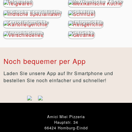
Teigwaren
Mexikanische Küche
Indische Spezialitäten
Schnitzel
Kartoffelgerichte
Reisgerichte
Verschiedenes
Getränke
Noch bequemer per App
Laden Sie unsere App auf Ihr Smartphone und
bestellen Sie noch einfacher und schneller!
Amici Miei Pizzeria
Hauptstr. 34
66424 Homburg-Einöd