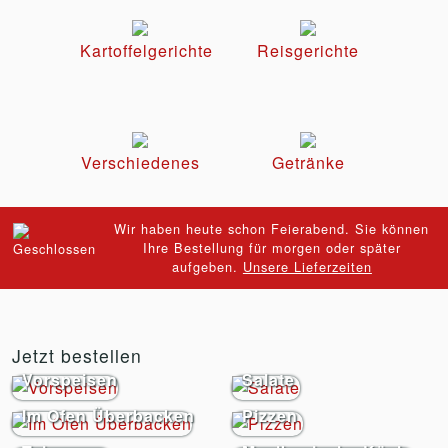
Kartoffelgerichte
Reisgerichte
Verschiedenes
Getränke
Wir haben heute schon Feierabend. Sie können
Ihre Bestellung für morgen oder später
aufgeben.
Unsere Lieferzeiten
Jetzt bestellen
Vorspeisen
Salate
Im Ofen Überbacken
Pizzen